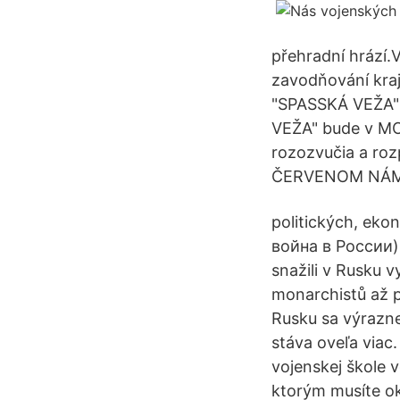
přehradní hrází.V
zavodňování kr
"SPASSKÁ VEŽA" 
VEŽA" bude v MOS
rozozvučia a roz
ČERVENOM NÁM
politických, ek
война в России) b
snažili v Rusku v
monarchistů až p
Rusku sa výrazne
stáva oveľa viac
vojenskej škole 
ktorým musíte o