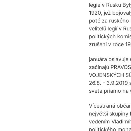
legie v Rusku By
1920, jež bojova
poté za ruského 
velitelů legií v 
politických komi
zrušeni v roce 19
januára oslavuje 
začínajú PRAVOS
VOJENSKÝCH SÚB
26.8. - 3.9.2019
sveta priamo n
Vícestraná občan
největší skupiny
vedením Vladimíra
politického mona