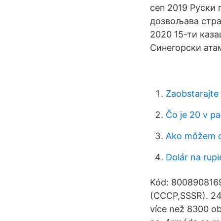
сеп 2019 Руски 
дозвољава стра
2020 15-ти каза
Синегорски ата
Zaobstarajte 
Čo je 20 v p
Ako môžem ov
Dolár na rupi
Kód: 8008908169
(CCCP,SSSR). 24. 
více než 8300 ob