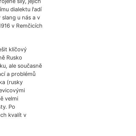
jené síly, jejich
mu dialektu řadí
ý slang u nás a v
 1916 v Remčicích
šit klíčový
aně Rusko
ku, ale současně
ací a problémů
ka (rusky
levicovými
ně velmi
ty. Po
h kvalít v