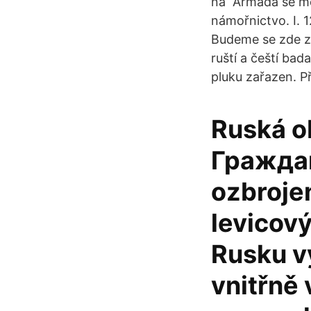
na Armáda se měl
námořnictvo. I. 1
Budeme se zde za
ruští a čeští bad
pluku zařazen. P
Ruská o
Граждан
ozbrojen
levicový
Rusku vy
vnitřně 