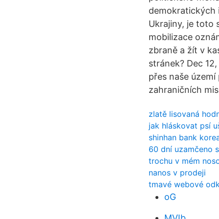
demokratických 
Ukrajiny, je toto
mobilizace ozná
zbraně a žít v k
stránek? Dec 12,
přes naše území 
zahraničních mis
zlatě lisovaná hodn
jak hláskovat psí u
shinhan bank korea
60 dní uzamčeno 
trochu v mém noso
nanos v prodeji
tmavé webové od
oG
MVIb