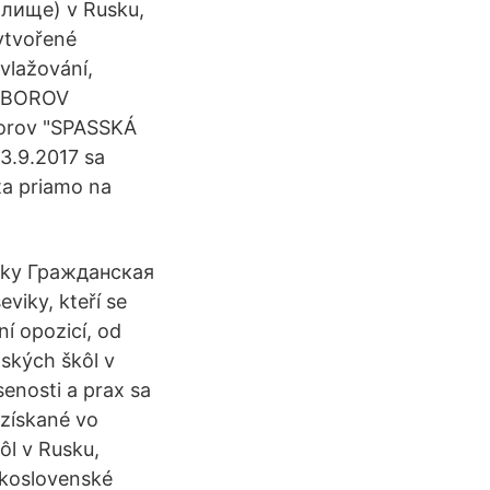
илище) v Rusku,
ytvořené
avlažování,
SÚBOROV
borov "SPASSKÁ
 3.9.2017 sa
ta priamo na
usky Гражданская
viky, kteří se
ní opozicí, od
nských škôl v
enosti a prax sa
 získané vo
ôl v Rusku,
skoslovenské