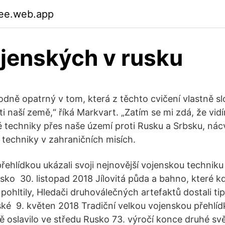
ee.web.app
jenských v rusku
odně opatrný v tom, která z těchto cvičení vlastně sl
 naší země,“ říká Markvart. „Zatím se mi zdá, že vid
 techniky přes naše území proti Rusku a Srbsku, nác
 techniky v zahraničních misích.
řehlídkou ukázali svoji nejnovější vojenskou techniku
sko 30. listopad 2018 Jílovitá půda a bahno, které k
 pohltily, Hledači druhoválečných artefaktů dostali ti
ké 9. květen 2018 Tradiční velkou vojenskou přehl
 oslavilo ve středu Rusko 73. výročí konce druhé svě