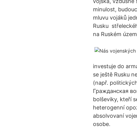
vojska, vzdušné s
minulost, budouc
mluvu vojáků jedn
Rusku střeleckéh
na Ruském území
investuje do arm
se ještě Rusku n
(např. politický
Гражданская войн
bolševiky, kteří 
heterogenní opozi
absolvovaní voje
osobe.