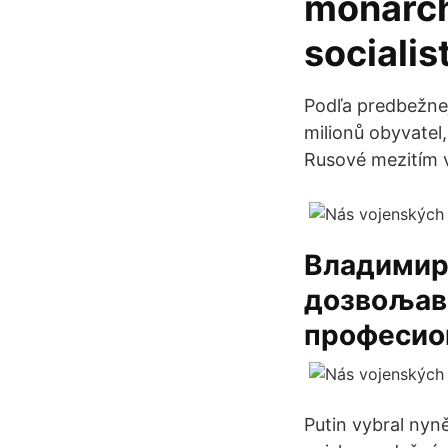
monarch
socialis
Podľa predbežnej
milionů obyvatel,
Rusové mezitím v
Владимир 
дозвољав
професио
Putin vybral nyn