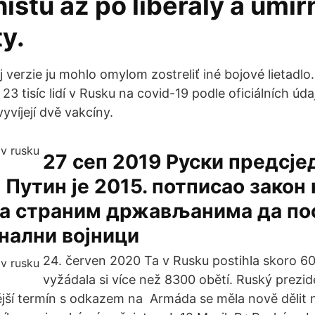
istů až po liberály a umí
ty.
 verzie ju mohlo omylom zostreliť iné bojové lietadl
 23 tisíc lidí v Rusku na covid-19 podle oficiálních úd
yvíjejí dvě vakcíny.
27 сеп 2019 Руски предсје
Путин је 2015. потписао закон 
а страним држављанима да по
нални војници
24. červen 2020 Ta v Rusku postihla skoro 600 
vyžádala si více než 8300 obětí. Ruský prezid
ější termín s odkazem na Armáda se měla nově dělit