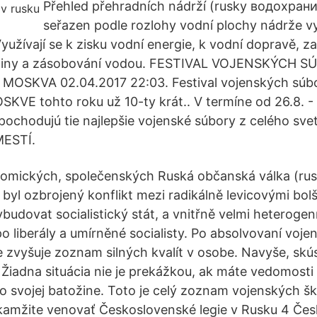
Přehled přehradních nádrží (rusky водохран
seřazen podle rozlohy vodní plochy nádrže v
yužívají se k zisku vodní energie, k vodní dopravě, z
ajiny a zásobování vodou. FESTIVAL VOJENSKÝCH 
MOSKVA 02.04.2017 22:03. Festival vojenských sú
KVE tohto roku už 10-ty krát.. V termíne od 26.8. -
pochodujú tie najlepšie vojenské súbory z celého sve
ESTÍ.
onomických, společenských Ruská občanská válka (r
yl ozbrojený konflikt mezi radikálně levicovými bolše
ybudovat socialistický stát, a vnitřně velmi heterogen
o liberály a umírněné socialisty. Po absolvovaní voje
 zvyšuje zoznam silných kvalít v osobe. Navyše, skús
. Žiadna situácia nie je prekážkou, ak máte vedomosti
vo svojej batožine. Toto je celý zoznam vojenských šk
kamžite venovať Československé legie v Rusku 4 Če