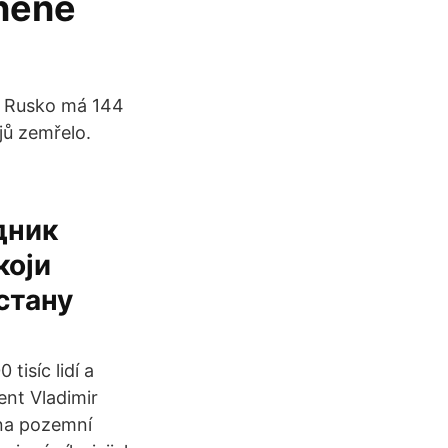
rněné
o. Rusko má 144
ajů zemřelo.
дник
који
стану
tisíc lidí a
ent Vladimir
 na pozemní