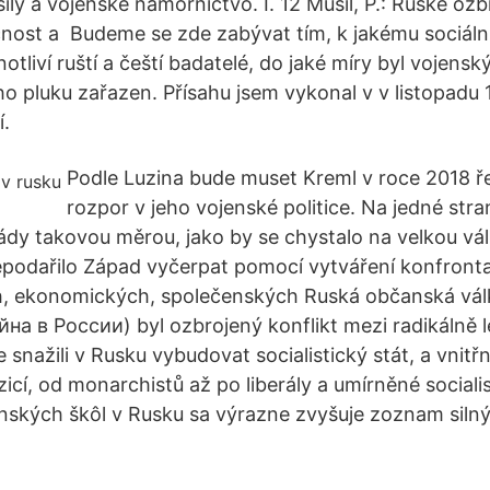
íly a vojenské námořnictvo. I. 12 Musil, P.: Ruské ozbro
nost a Budeme se zde zabývat tím, k jakému sociální
otliví ruští a čeští badatelé, do jaké míry byl vojensk
o pluku zařazen. Přísahu jsem vykonal v v listopadu
.
Podle Luzina bude muset Kreml v roce 2018 ře
rozpor v jeho vojenské politice. Na jedné str
ády takovou měrou, jako by se chystalo na velkou vál
epodařilo Západ vyčerpat pomocí vytváření konfront
ch, ekonomických, společenských Ruská občanská vál
а в России) byl ozbrojený konflikt mezi radikálně 
se snažili v Rusku vybudovat socialistický stát, a vnitř
cí, od monarchistů až po liberály a umírněné socialis
nských škôl v Rusku sa výrazne zvyšuje zoznam silnýc