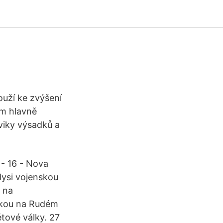
ouží ke zvýšení
ím hlavně
viky výsadků a
 - 16 - Nova
dysi vojenskou
p na
ídkou na Rudém
tové války. 27