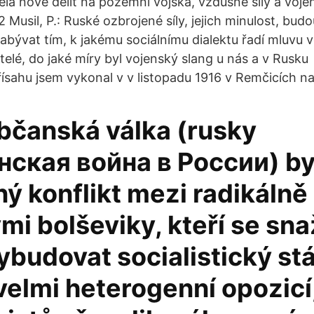
a nově dělit na pozemní vojska, vzdušné síly a voje
2 Musil, P.: Ruské ozbrojené síly, jejich minulost, bu
bývat tím, k jakému sociálnímu dialektu řadí mluvu vo
atelé, do jaké míry byl vojenský slang u nás a v Rusk
řísahu jsem vykonal v v listopadu 1916 v Remčicích 
bčanská válka (rusky
ская война в России) by
ý konflikt mezi radikálně
mi bolševiky, kteří se snaž
budovat socialistický stá
velmi heterogenní opozicí