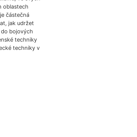
h oblastech
 je částečná
t, jak udržet
e do bojových
jenské techniky
ecké techniky v