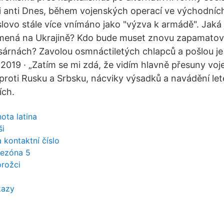
i anti Dnes, během vojenských operací ve východníc
 slovo stále více vnímáno jako "výzva k armádě". Jaká
mená na Ukrajině? Kdo bude muset znovu zapamatova
asárnách? Zavolou osmnáctiletých chlapců a pošlou j
 2019 · „Zatím se mi zdá, že vidím hlavně přesuny vo
proti Rusku a Srbsku, nácviky výsadků a navádění let
ích.
ota latina
ši
 kontaktní číslo
sezóna 5
rožci
kazy