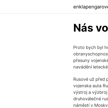
enklapengarov
Nás vo
Proto bych byl h
obranyschopnosti
přesuny vojenské
navádění letecké
Rusové už před p
vojenska auta Ru
výstroj a výzbroj
druhoválečné rus
náměstí v Moskvě