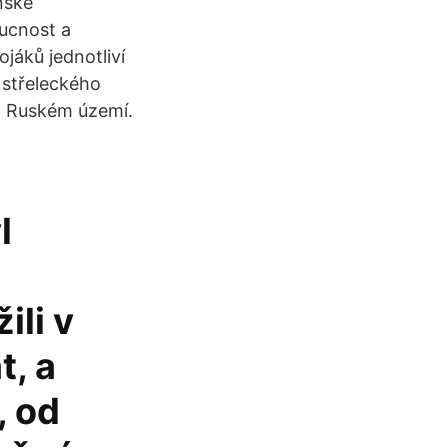
nské
doucnost a
jáků jednotliví
u střeleckého
na Ruském území.
l
ili v
t, a
, od