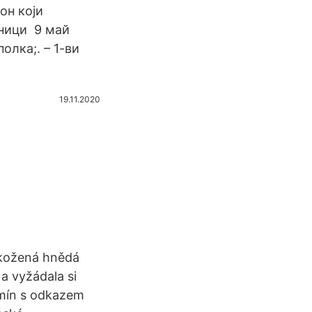
он који
ници 9 май
олка;. – 1-ви
19.11.2020
kožená hnědá
 a vyžádala si
ermín s odkazem