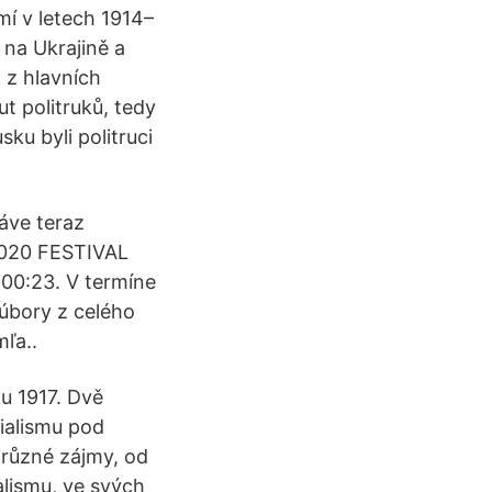
mí v letech 1914–
na Ukrajině a
 z hlavních
ut politruků, tedy
ku byli politruci
ráve teraz
2020 FESTIVAL
0:23. V termíne
súbory z celého
ľa..
u 1917. Dvě
cialismu pod
 různé zájmy, od
alismu, ve svých