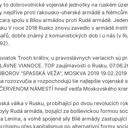
ly to dobrovolnické vojenské jednotky na ruském úze
ly nejdříve proti rakousko-uherské armádě a Němcům 
cara spolu s Bílou armádou proti Rudé armádě. Jeden
Rusku V roce 2018 Rusko znovu zavedlo v armádě instit
sařů, dobře známý z komunistických dob i u nás (v Rus
92).
sviatok Troch kráľov, u pravoslávnych veriacich sú p
LÁVNE VIANOCE. TOP zaujímavosti o Rusku. 07.06.
OROV "SPASSKÁ VEŽA", MOSKVA 2019 19.02.2019 0
 sa rozozvučia a rozpochodujú tie najlepšie vojenské 
a ČERVENOM NÁMESTÍ hneď vedľa Moskovského krem
ská válka v Rusku, probíhající po dvou revolucích rok
 byly Rudá armáda, bojující za bolševickou formou so
 Lenina, a volně spojené síly Bílé armády zastupující
rchismu přes kapitalismus po alternativní formy soci