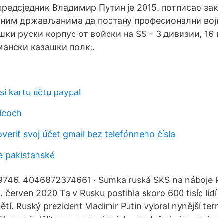
предсједник Владимир Путин је 2015. потписао зак
ним држављанима да постану професионални вој
шки руски корпус от войски на SS – 3 дивизии, 16 п
мански казашки полк;.
si kartu účtu paypal
alcoch
eriť svoj účet gmail bez telefónneho čísla
e pakistanské
746. 4046872374661 · Sumka ruská SKS na náboje 
červen 2020 Ta v Rusku postihla skoro 600 tisíc lidí
ětí. Ruský prezident Vladimir Putin vybral nynější t