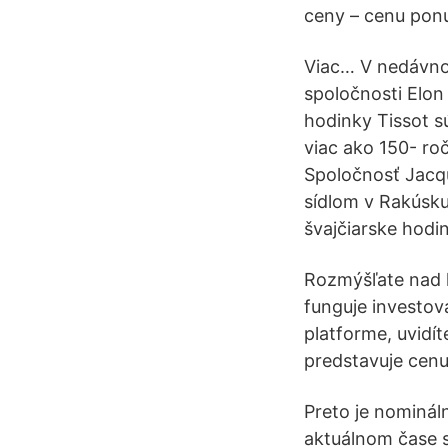
ceny – cenu ponu
Viac… V nedávnom
spoločnosti Elon
hodinky Tissot s
viac ako 150- ro
Spoločnosť Jacq
sídlom v Rakúsku.
švajčiarske hodin
Rozmýšľate nad k
funguje investova
platforme, uvidí
predstavuje cenu
Preto je nominál
aktuálnom čase s