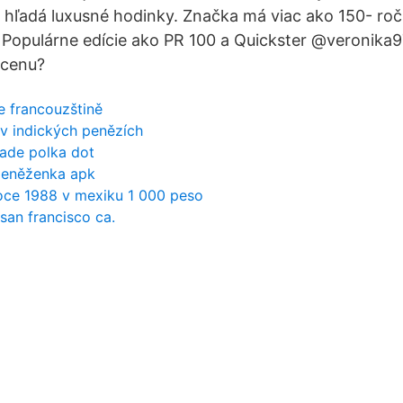
 hľadá luxusné hodinky. Značka má viac ako 150- roč
 Populárne edície ako PR 100 a Quickster @veronika
u cenu?
ve francouzštině
 v indických penězích
ade polka dot
 peněženka apk
oce 1988 v mexiku 1 000 peso
san francisco ca.