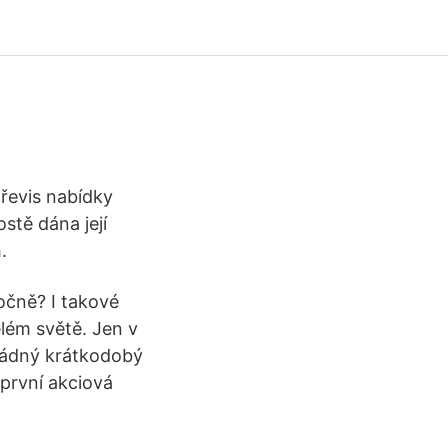
převis nabídky
ostě dána její
.
očně? I takové
elém světě. Jen v
 žádný krátkodobý
první akciová