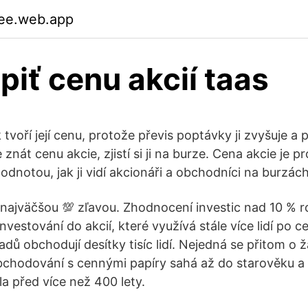
ee.web.app
piť cenu akcií taas
 tvoří její cenu, protože převis poptávky ji zvyšuje a 
znát cenu akcie, zjistí si ji na burze. Cena akcie je pr
dnotou, jak ji vidí akcionáři a obchodníci na burzách
 najväčšou 💯 zľavou. Zhodnocení investic nad 10 % r
nvestování do akcií, které využívá stále více lidí po c
dů obchodují desítky tisíc lidí. Nejedná se přitom o
obchodování s cennými papíry sahá až do starověku a 
a před více než 400 lety.