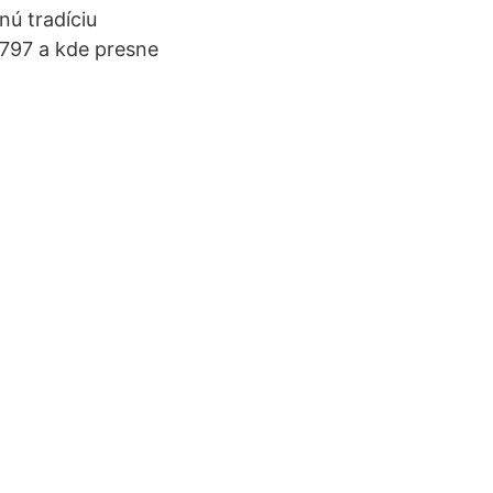
nú tradíciu
9797 a kde presne