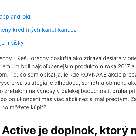
app android
eny kreditných kariet kanada
jem šišky
chy - Kešu orechy poslúžia ako zdravá desiata v pr
remium boli najobľúbenejším produktom roka 2017 a 
m. To, co som opisal ja, je kde ROVNAKE akcie pred
se prva strategia je dlhodoba, samotna obmena akci
o zretelom na vynosy v dalekej buducnosti, druha pr
 lebo po ukonceni mas viac akcii nez si mal predtym. Z
i ho môžete kúpiť?
 Active je doplnok, ktorý