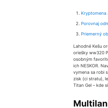
Kryptomena 
Porovnaj odm
Priemerný ob
Lahodné Kešu ore
oriešky ww320 P
osobným favorito
ich NESKOR. Navy
vymena sa robi s
zisk (ci stratu),
Titan Gel – kde s
Multilan