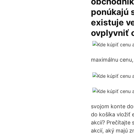
obchodník
ponúkajú s
existuje v
ovplyvniť 
maximálnu cenu, 
svojom konte dos
do košíka vložiť
akcií? Prečítajte
akcií, aký majú zm