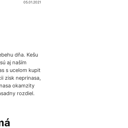
05.01.2021
iebehu dňa. Kešu
sú aj naším
as s ucelom kupit
i zisk neprinasa,
inasa okamzity
asadny rozdiel.
 má