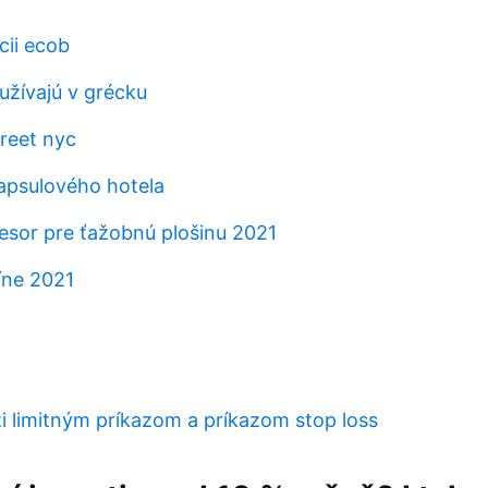
cii ecob
žívajú v grécku
treet nyc
kapsulového hotela
cesor pre ťažobnú plošinu 2021
íne 2021
i limitným príkazom a príkazom stop loss