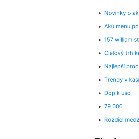
Novinky o ak
Akú menu pou
157 william s
Cieľový trh 
Najlepší pro
Trendy v kas
Dop k usd
79 000
Rozdiel medz