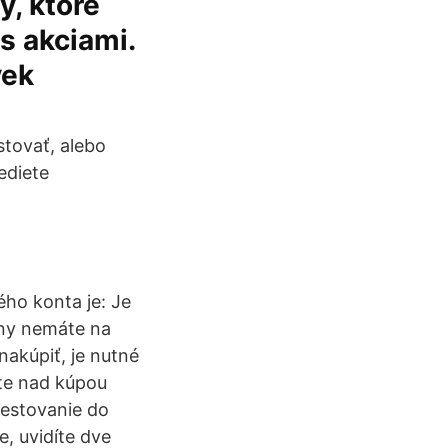
, ktoré
s akciami.
vek
stovať, alebo
ediete
ho konta je: Je
eny nemáte na
akúpiť, je nutné
ate nad kúpou
vestovanie do
e, uvidíte dve