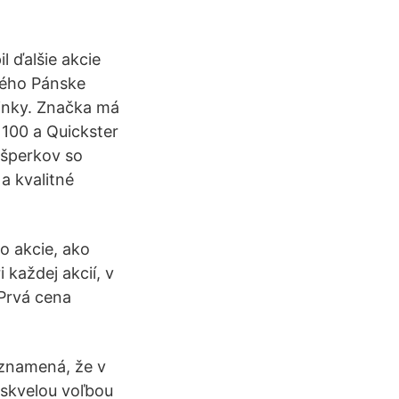
l ďalšie akcie
kého Pánske
dinky. Značka má
 100 a Quickster
šperkov so
a kvalitné
o akcie, ako
 každej akcií, v
 Prvá cena
eznamená, že v
 skvelou voľbou