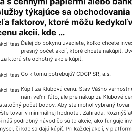
a s cennými papiermi alebo banky
lužby týkajúce sa obchodovania 
eľa faktorov, ktoré môžu kedykoľ
cenu akcií. kde …
Ďalej do pokynu uvediete, koľko chcete inve
presný počet akcií, ktoré chcete nakúpiť. Uv
za ktorú ste ochotný akcie kúpiť.
Čo k tomu potrebujú? CDCP SR, a.s.
Kúpiť za Klubovú cenu. Stav Vášho vernostné
nám veľmi ľúto, ale pre nákup za Klubové c
tatočný počet bodov. Aby ste mohol vybraný tovar n
 ešte tovar v minimálnej hodnote . Záhrada. Rozmýšľ
 si náš podrobný návod čo sú to akcie, ako funguje in
ysel, či kde sa dajú kúpiť. Pri každej akcií, v platform