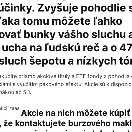
účinky. Zvyšuje pohodlie 
aka tomu môžete ľahko
ovať bunky vášho sluchu a
ť ucha na ľudskú reč a o 4
 sluch šepotu a nízkych tó
kúpite priamo akciové tituly a ETF fondy z pohodli
iami s využitím pákového efektu. Akcie sú k dispozíci
ákou až 5:1.
Akcie na nich môžete kúpiť
, že kontaktujete burzového makl