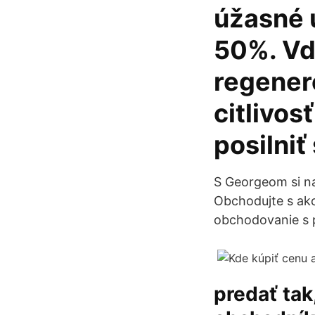
úžasné 
50%. Vď
regener
citlivos
posilniť
S Georgeom si na
Obchodujte s akc
obchodovanie s p
predať tak