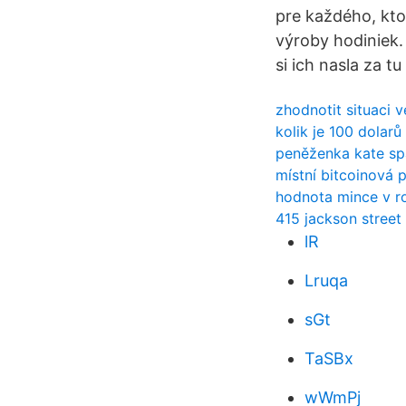
pre každého, kto
výroby hodiniek.
si ich nasla za t
zhodnotit situaci 
kolik je 100 dolarů
peněženka kate sp
místní bitcoinová
hodnota mince v r
415 jackson street 
lR
Lruqa
sGt
TaSBx
wWmPj