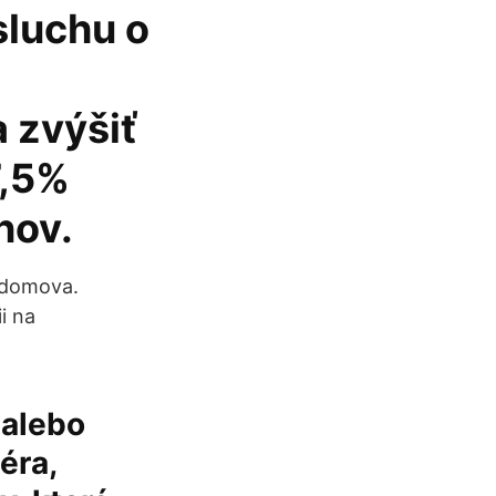
sluchu o
 zvýšiť
7,5%
nov.
a domova.
i na
 alebo
éra,