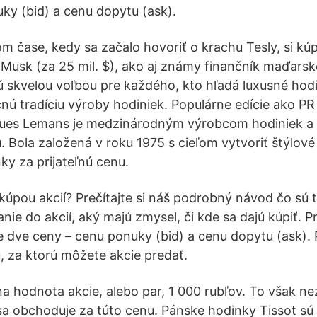
ky (bid) a cenu dopytu (ask).
 čase, kedy sa začalo hovoriť o krachu Tesly, si kúpi
 Musk (za 25 mil. $), ako aj známy finančník maďars
ú skvelou voľbou pre každého, kto hľadá luxusné ho
čnú tradíciu výroby hodiniek. Populárne edície ako PR
ues Lemans je medzinárodným výrobcom hodiniek a 
 Bola založená v roku 1975 s cieľom vytvoriť štýlové 
ky za prijateľnú cenu.
úpou akcií? Prečítajte si náš podrobný návod čo sú t
nie do akcií, aký majú zmysel, či kde sa dajú kúpiť. Pri
te dve ceny – cenu ponuky (bid) a cenu dopytu (ask).
, za ktorú môžete akcie predať.
na hodnota akcie, alebo par, 1 000 rubľov. To však n
a obchoduje za túto cenu. Pánske hodinky Tissot sú